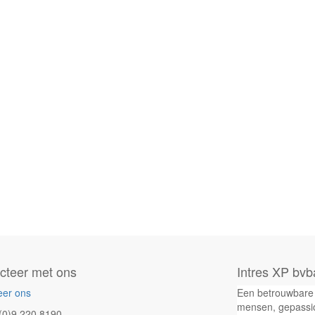
cteer met ons
Intres XP bvb
eer ons
Een betrouwbare 
mensen, gepassio
(0)9 220 8190