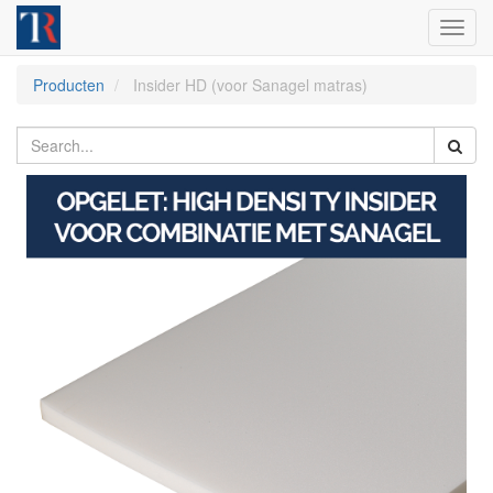
Toggl
navig
Producten
Insider HD (voor Sanagel matras)