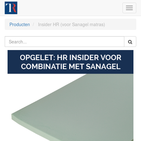
Toggl
navig
Producten
Insider HR (voor Sanagel matras)