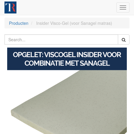
Toggl
navig
Producten
Insider Visco-Gel (voor Sanagel matras)