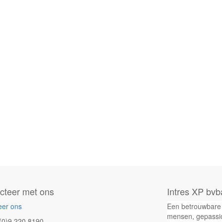
cteer met ons
Intres XP bvb
eer ons
Een betrouwbare 
mensen, gepassio
(0)9 220 8190