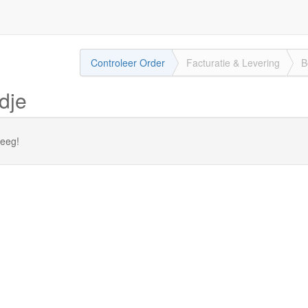
Controleer Order
Facturatie
& Levering
B
dje
leeg!