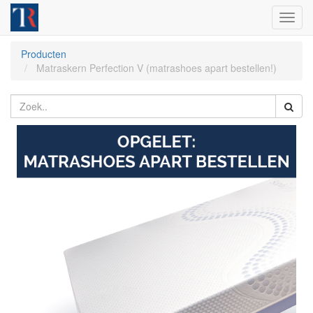
Toggl
navig
Producten
Matraskern Perfection V (matrashoes apart bestellen!)