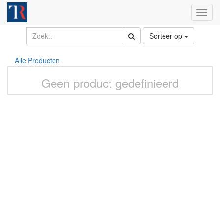
Toggl
navig
Sorteer op
Alle Producten
Geen product gedefinieerd